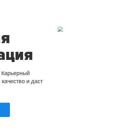
ая
ация
 Карьерный
о качество и даст