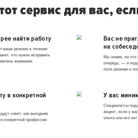
тот сервис для вас, есл
трее найти работу
Вас не при
на собесед
т ваше резюме в течение
ажет, что нужно исправить
Мы знаем, на что
ривлечь внимание
очередь, — и под
поля резюме и по
ту в конкретной
У вас мини
Специалисты подс
акцент, если у в
адут совет, как выгоднее
опыта или его нет
ля конкретной профессии.