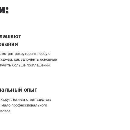
и:
глашают
ования
 смотрят рекрутеры в первую
скажем, как заполнить основные
лучить больше приглашений.
мальный опыт
кажут, на чём стоит сделать
ас мало профессионального
 вовсе.