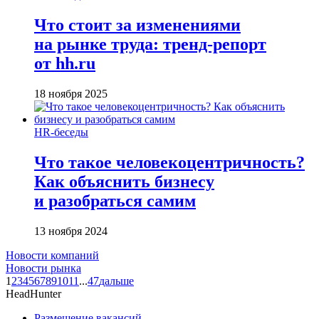
Что стоит за изменениями
на рынке труда: тренд-репорт
от hh.ru
18 ноября 2025
HR-беседы
Что такое человеко­центричность?
Как объяснить бизнесу
и разобраться самим
13 ноября 2024
Новости компаний
Новости рынка
1
2
3
4
5
6
7
8
9
10
11
...
47
дальше
HeadHunter
Размещение вакансий