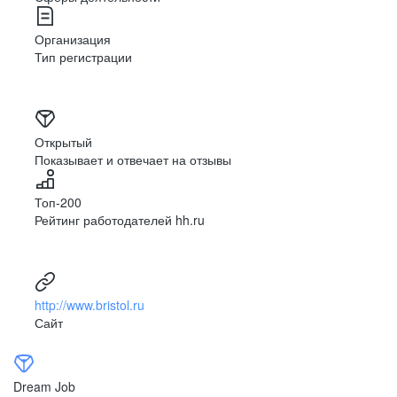
Организация
Забота
Тип регистрации
и поддержка
Мы ценим мнение наших сотрудников и создаём
Открытый
комфортные условия для работы, независимо
Показывает и отвечает на отзывы
от их должности и местонахождения.
Мы поддерживаем наших коллег в трудных
ситуациях, а в случае переезда в другой город
Топ-200
помогаем найти им подходящее рабочее место
Рейтинг работодателей hh.ru
внутри компании с учётом их предпочтений.
http://www.bristol.ru
Сайт
Dream Job