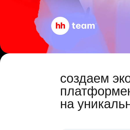
создаем эк
платформен
на уникаль