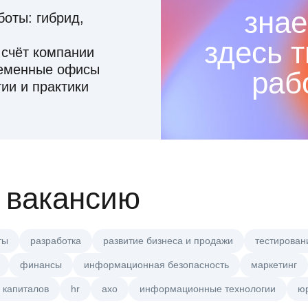
знае
оты: гибрид,
здесь 
 счёт компании
ременные офисы
раб
ии и практики
 вакансию
ты
разработка
развитие бизнеса и продажи
тестирован
финансы
информационная безопасность
маркетинг
 капиталов
hr
axo
информационные технологии
ю