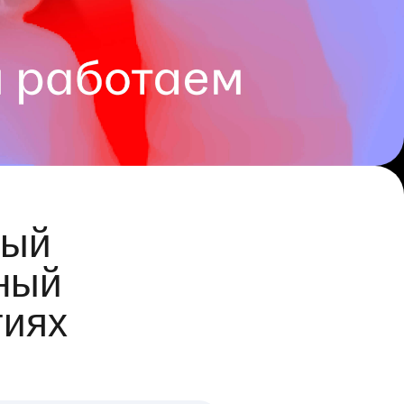
ый
ный
гиях