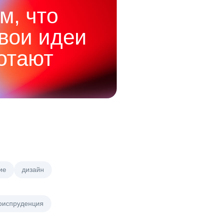
м, что
твои идеи
отают
ие
дизайн
риспруденция