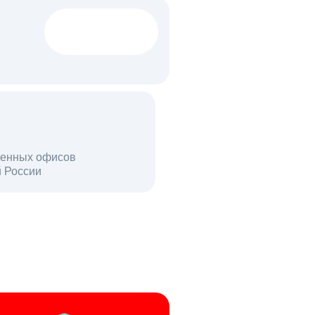
1522 тыс
вакансий
18 млн
енных офисов
й России
пользователей в день