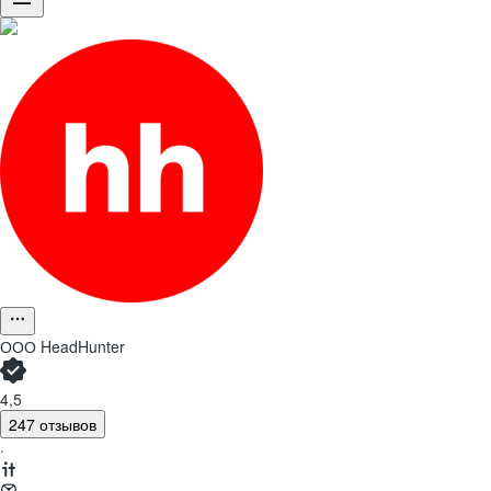
ООО
HeadHunter
4,5
247 отзывов
·