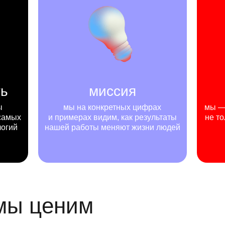
ть
миссия
ы
мы на конкретных цифрах
мы — 
самых
и примерах видим, как результаты
не то
логий
нашей работы меняют жизни людей
 мы ценим