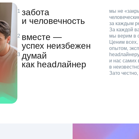
забота
мы не «зак
человечески
и человечность
за каждым р
За каждой в
вместе —
мы верим в с
Ценим всех, 
успех неизбежен
опытом, эксп
думай
headлайнеру
и нас самих 
как headлайнер
в неизвестн
Зато честно