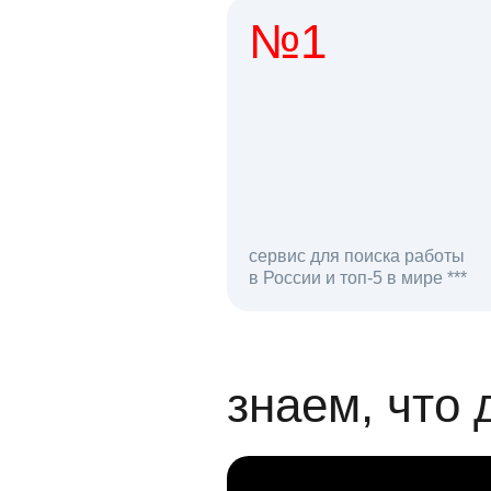
№1
1 мл
сервис для поиска работы
в России и топ-5 в мире ***
откликов на вак
знаем, что 