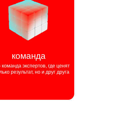
команда
команда экспертов, где ценят
лько результат, но и друг друга