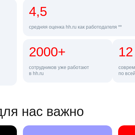
рд
4,5
средняя оценка hh.ru как работодателя **
2000+
68 млн
12
сотрудников уже работают
соврем
в hh.ru
резюме в базе
по все
ансии
для нас важно