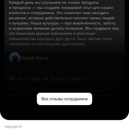
Каждый день мы улучшаем не только продукты
и процессы — мы создаём передовой опыт для наших
клиентов и сотрудников. Это помогает нам находить
решения, которые действительно меняют жизнь людей
к лучшему. Наша культура — про вовлечённость, заботу
и искреннее желание делать полезное. Мы гордимся тем,
что помогаем крутым компаниям и классным
специалистам находить друг друга. Быть частью таких
изменений по‑настоящему вдохновляет.
Сергей Чертов
hh.ru — это не просто работа
Это эмпатичные люди, заслуженные победы и дух
свободы. Мы помогаем миру и создаём лучший сервис
Все отзывы сотрудников
по поиску работы в стране.
Ольга Емельянова
*команда hh