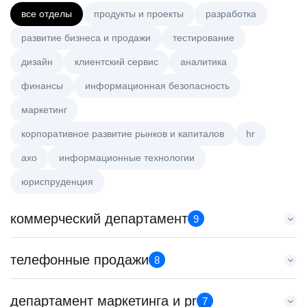
все отделы
продукты и проекты
разработка
развитие бизнеса и продажи
тестирование
дизайн
клиентский сервис
аналитика
финансы
информационная безопасность
маркетинг
корпоративное развитие рынков и капиталов
hr
axo
информационные технологии
юриспруденция
коммерческий департамент
9
Key Account Manager (EdTech)
телефонные продажи
8
HeadHunter::Коммерческий департамент
вчера
Старший специалист телемаркетинга
департамент маркетинга и pr
150000 ₽
7