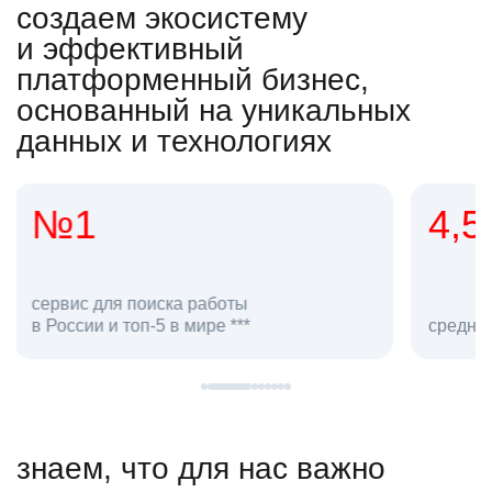
создаем экосистему
и эффективный
платформенный бизнес,
основанный на уникальных
данных и технологиях
4,5
20
сотруд
средняя оценка hh.ru как работодателя **
в hh.ru
знаем, что для нас важно