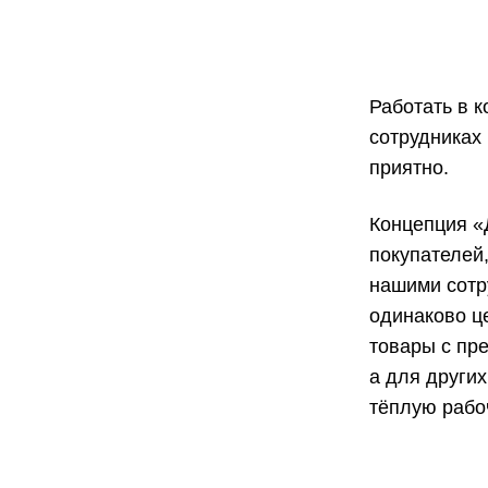
Работать в к
сотрудниках 
приятно.
Концепция «
покупателей
нашими сотру
одинаково ц
товары с пр
а для други
тёплую рабо