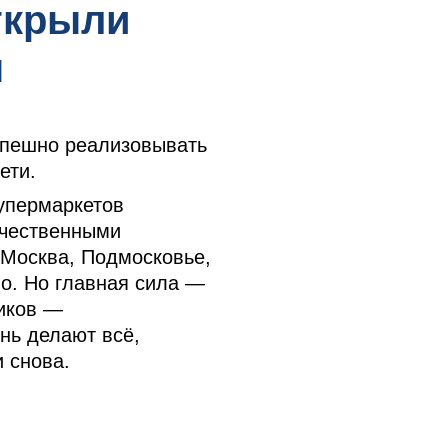
ткрыли
ы
спешно реализовывать
ети.
упермаркетов
ачественными
 Москва, Подмосковье,
о. Но главная сила —
иков —
нь делают всё,
 снова.