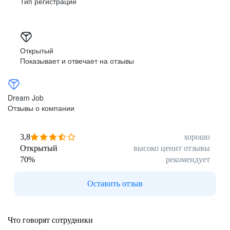
Тип регистрации
Забота
и поддержка
Открытый
Показывает и отвечает на отзывы
Мы ценим мнение наших сотрудников и создаём
комфортные условия для работы, независимо
от их должности и местонахождения.
Мы поддерживаем наших коллег в трудных
Dream Job
ситуациях, а в случае переезда в другой город
Отзывы о компании
помогаем найти им подходящее рабочее место
внутри компании с учётом их предпочтений.
3,8
хорошо
Открытый
высоко ценит отзывы
70
%
рекомендует
Оставить отзыв
Что говорят сотрудники