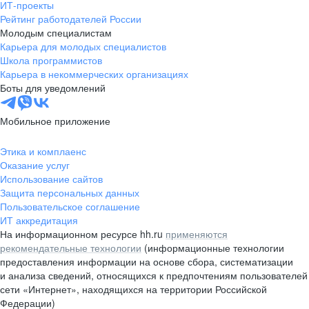
ИТ-проекты
Ростовская область
Скидки и бонусы от компаний партнеров
Комфорт
Блог на Teletype
Рейтинг работодателей России
по программе BestBenefits
Молодым специалистам
Аксайский район, Новочеркасское шоссе, 180
Удобный график на выбор, работа рядом с домом
Карьера для молодых специалистов
Школа программистов
Teletype
Карьера в некоммерческих организациях
Боты для уведомлений
Свердловская область
Мобильное приложение
г. Берёзовский, Новосвердловская улица, 4
Страница на Behance
Досуг
Этика и комплаенс
Конкурсы, мероприятия, подарки для сотрудников
Оказание услуг
Behance
Использование сайтов
Новосибирская область
Защита персональных данных
Пользовательское соглашение
г. Обь, Омский тракт, д. 15
ИТ аккредитация
На информационном ресурсе hh.ru
применяются
рекомендательные технологии
(информационные технологии
Стабильность
предоставления информации на основе сбора, систематизации
Официальное трудоустройство, соблюдение всех
и анализа сведений, относящихся к предпочтениям пользователей
норм ТК РФ
сети «Интернет», находящихся на территории Российской
Федерации)