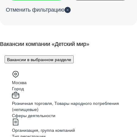
В каждой доставке – путь к
В каждом проекте – открытие
Детского мира, Зоозавра
Сеть магазинов с товарами для домашних
В каждой игрушке –
чья-то
Отменить фильтрацию
животных.
успеху
талантов
и Ещё
мечта
Дарим любовь питомцам вместе
Вакансии
Вакансии
Вакансии
Вакансии
Вакансии
Вакансии компании «Детский мир»
Вакансии в выбранном разделе
Вакансии
Москва
Город
Розничная торговля, Товары народного потребления
(непищевые)
Сферы деятельности
Организация, группа компаний
Мы создали и поддерживаем мобильные
приложения и сайты Детского мира в России,
Тип регистрации