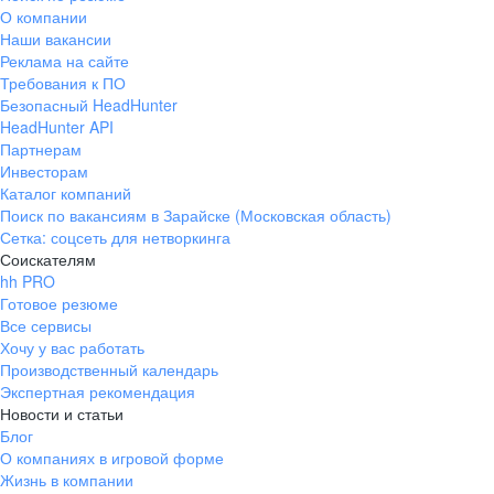
О компании
Московская область
Наши вакансии
Реклама на сайте
Наро-Фоминский район, деревня Бекасово, уч.1
Требования к ПО
Стабильность
Безопасный HeadHunter
Безопасность в каждом шаге
Официальное трудоустройство, соблюдение всех
Развитие
HeadHunter API
норм ТК РФ
ДМС для сотрудников, социальные гарантии
Партнерам
Карьерный рост и обучение в компании
Инвесторам
Республика Татарстан
Каталог компаний
Поиск по вакансиям в Зарайске (Московская область)
Лаишевский район, село Столбище, Почтовая
Сетка: соцсеть для нетворкинга
улица, 1
Соискателям
Настоящая забота
hh PRO
Развитие
Готовое резюме
Бонусы
Корпоративная мобильная связь, скидки
Карьерный рост и обучение в компании
Все сервисы
от партнеров по программе BestBenefits
Скидки и бонусы от компаний партнеров
Доход
Сайт
Московская область
Хочу у вас работать
по программе BestBenefits
Хорошая зарплата, плюс премии и надбавки
Производственный календарь
Наро-Фоминский район, деревня Бекасово,
Экспертная рекомендация
Индустриальный парк ПНК Бекасово, с4
Новости и статьи
Блог
О компаниях в игровой форме
Бонусы
Жизнь в компании