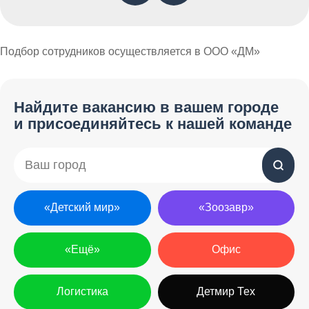
Подбор сотрудников осуществляется в ООО «ДМ»
Найдите вакансию в вашем городе
Логистика
Офис
«Зоозавр»
«Ещё»
Детмир Тех
«Детский мир»
и присоединяйтесь к нашей команде
«Детский мир»
«Зоозавр»
Улучшаем жизнь
«Ещё»
Офис
пользователей, упрощаем
работу сотрудников и растим
Логистика
Детмир Тех
метрики цифровых продуктов