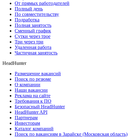
От прямых работодателей
Полный день
По совместительству
Подработка
Полная занятость
Сменный график
Сутки через трое
Три через три
Удаленная работа
Частичная занятость
HeadHunter
Размещение вакансий
Поиск по резюме
О компании
Наши вакансии
Реклама на сайте
Требования к ПО
Безопасный HeadHunter
HeadHunter API
Партнерам
Инвесторам
Каталог компаний
Поиск по вакансиям в Зарайске (Московская область)