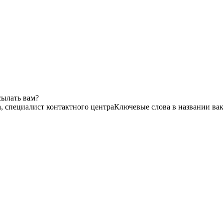
сылать вам?
а, специалист контактного центра
Ключевые слова в названии вак