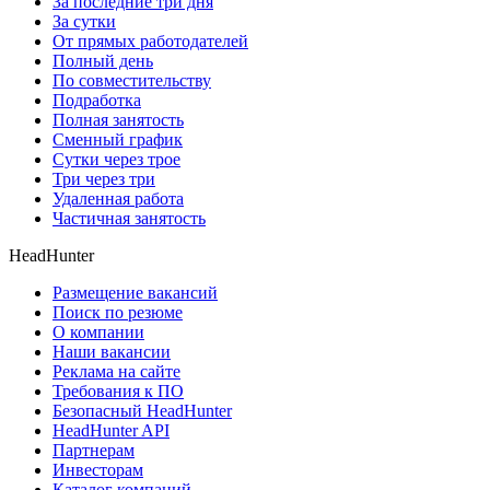
За последние три дня
За сутки
От прямых работодателей
Полный день
По совместительству
Подработка
Полная занятость
Сменный график
Сутки через трое
Три через три
Удаленная работа
Частичная занятость
HeadHunter
Размещение вакансий
Поиск по резюме
О компании
Наши вакансии
Реклама на сайте
Требования к ПО
Безопасный HeadHunter
HeadHunter API
Партнерам
Инвесторам
Каталог компаний