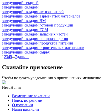
заведующий секцией
заведующий складом
заведующий складом автозапчастей
заведующий складом взрывчатых материалов
заведующий складом ВМ
заведующий складом готовой продукции
заведующий складом ГСМ
заведующий складом запасных частей
заведующий складом на производство
заведующий складом продуктов питания
заведующий складом строительных материалов
заведующий складом сырья
1
2
3
4
5
...
7
дальше
Скачайте приложение
Чтобы получать уведомления о приглашениях мгновенно
HeadHunter
Размещение вакансий
Поиск по резюме
О компании
Наши вакансии