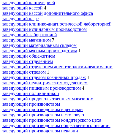
заведующий канцелярией
заведующий кассой
4
заведующий кассой дополнительного офиса
заведующий кафе
заведующий клинико-диагностической лабораторией
заведующий кулинарным производством
заведующий лабораторией
заведующий магазином
7
заведующий материальным складом
заведующий мясным производством
1
заведующий общежитием
заведующий отделением
заведующий отделением анестезиологии-реанимации
заведующий отделом
1
заведующий отделом розничных продаж
1
заведующий педиатрическим отделением
заведующий пищевым производством
4
заведующий поликлиникой
заведующий продовольственным магазином
заведующий производством
заведующий производством в ресторан
заведующий производством в столовую
заведующий производством кондитерского цеха
заведующий производством общественного питания
заведующий производством пекарни