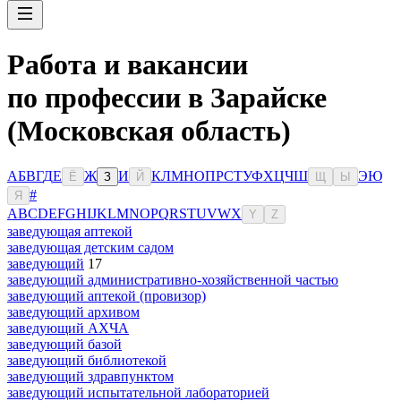
Работа и вакансии
по профессии в Зарайске
(Московская область)
А
Б
В
Г
Д
Е
Ж
И
К
Л
М
Н
О
П
Р
С
Т
У
Ф
Х
Ц
Ч
Ш
Э
Ю
Ё
З
Й
Щ
Ы
#
Я
A
B
C
D
E
F
G
H
I
J
K
L
M
N
O
P
Q
R
S
T
U
V
W
X
Y
Z
заведующая аптекой
заведующая детским садом
заведующий
17
заведующий административно-хозяйственной частью
заведующий аптекой (провизор)
заведующий архивом
заведующий АХЧА
заведующий базой
заведующий библиотекой
заведующий здравпунктом
заведующий испытательной лабораторией