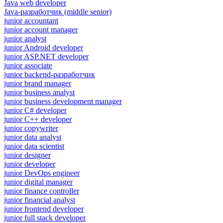
Java web developer
Java-разработчик (middle senior)
junior accountant
junior account manager
junior analyst
junior Android developer
junior ASP.NET developer
junior associate
junior backend-разработчик
junior brand manager
junior business analyst
junior business development manager
junior C# developer
junior C++ developer
junior copywriter
junior data analyst
junior data scientist
junior designer
junior developer
junior DevOps engineer
junior digital manager
junior finance controller
junior financial analyst
junior frontend developer
junior full stack developer