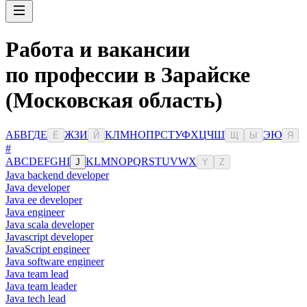
Работа и вакансии
по профессии в Зарайске
(Московская область)
А
Б
В
Г
Д
Е
Ж
З
И
К
Л
М
Н
О
П
Р
С
Т
У
Ф
Х
Ц
Ч
Ш
Э
Ю
Ё
Й
Щ
Ы
Я
#
A
B
C
D
E
F
G
H
I
K
L
M
N
O
P
Q
R
S
T
U
V
W
X
J
Y
Z
Java backend developer
Java developer
Java ee developer
Java engineer
Java scala developer
Javascript developer
JavaScript engineer
Java software engineer
Java team lead
Java team leader
Java tech lead