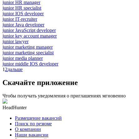
junior HR manager
junior HR specialist
junior IOS developer
junior IT-recruiter
junior Java developer
junior JavaScript developer
junior key account manager
junior lawyer
junior marketing manager
junior marketing specialist
junior media planner
junior middle IOS developer
1
2
дальше
Скачайте приложение
Чтобы получать уведомления о приглашениях мгновенно
HeadHunter
Размещение вакансий
Поиск по резюме
О компании
Наши вакансии